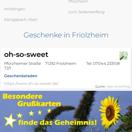
Pforzheim
Knittlingen
zum Seitenanfang
Königsbach-Stein
Geschenke in Friolzheim
oh-so-sweet
Pforzheimer Straße
71292 Friolzheim
Tel: 07044 233108
72/1
Geschenkeladen
https://www.oh-so-sweet.de/
Quelle:
OpenStreetMap
Geschenke in Heimsheim
Münzhandel Kleiner
Alemannenstraße 5
71296 Heimsheim