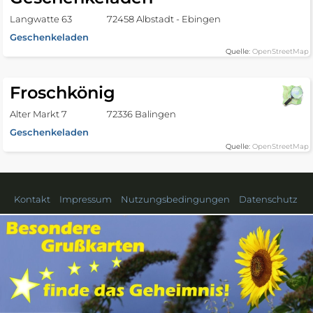
Langwatte 63
72458 Albstadt - Ebingen
Geschenkeladen
Quelle:
OpenStreetMap
Froschkönig
Alter Markt 7
72336 Balingen
Geschenkeladen
Quelle:
OpenStreetMap
Kontakt
Impressum
Nutzungsbedingungen
Datenschutz
Geschenke in benachbarten
Landkreisen
Böblingen